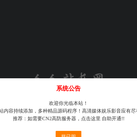
系统公告
欢迎你光临本站！
密码登录
站内容持续添加，多种精品源码程序！高清媒体娱乐影音应有尽
推荐：如需要CN2高防服务器，
点击这里
自助开通!!
朕已阅