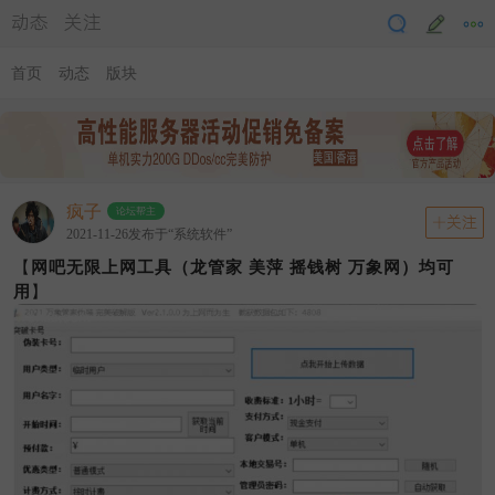
动态
关注
首页
动态
版块
疯子
论坛帮主
关注
2021-11-26发布于“系统软件”
【
网吧无限上网工具（龙管家 美萍 摇钱树 万象网）均可
用
】