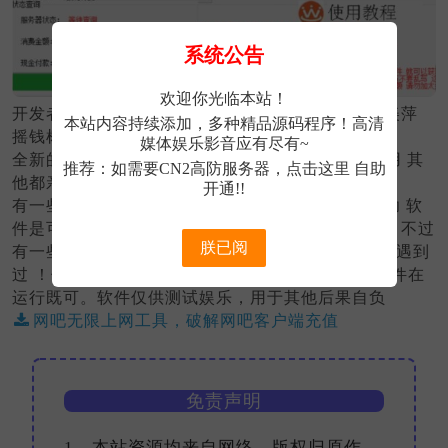
系统公告
欢迎你光临本站！
开发者亲测支持这些客户端百果树 嘟嘟牛 龙管家 美萍
本站内容持续添加，多种精品源码程序！高清
摇钱树 万象
媒体娱乐影音应有尽有~
全新的2.0版本 用了十多家网咖 也就一两家不可以用 其
推荐：如需要CN2高防服务器，
点击这里
自助
他都亲测可以用
开通!!
有一些网咖有语音播报 说什么xxx充值多少激活成功 软
件是可以自动屏蔽的 局域修改数据 不通过语音系统 不过
朕已阅
有一些网吧系统比较厉害 屏蔽不了 不过目前还没有遇到
过 ！使用软件因易语言开发，报毒！请关闭杀毒软件在
运行既可。软件仅供测试娱乐，用于其他后果自负
网吧无限上网工具，破解网吧客户端充值
免责声明
1、本站资源均来自网络，版权归原作