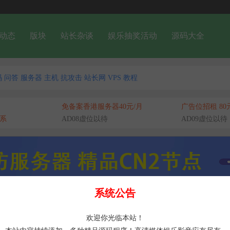
动态
版块
站长杂谈
娱乐抽奖活动
源码大全
码
问答
服务器
主机
抗攻击
站长网
VPS
教程
免备案香港服务器40元/月
广告位招租 80
系
AD08虚位以待
AD09虚位以待
系统公告
欢迎你光临本站！