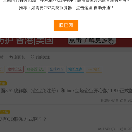
本站内容持续添加，多种精品源码程序！高清媒体娱乐影音应有尽有~
推荐：如需要CN2高防服务器，
点击这里
自助开通!!
朕已阅
帖
新回复
我的关注
长
建站交流
服务器论坛
全球VPS
站长之家
wap站长
帮主
塔版面8.52破解版（企业免注册）和linux宝塔企业开心版11.8.0正式
209
0
0
20
手上路
没有QQ联系方式啊？？
1240
1
0
20