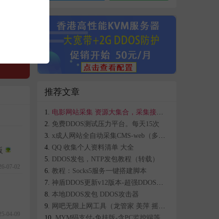
推荐文章
电影网站采集 资源大集合，采集接口集合-不定期更新
免费DDOS测试压力平台。每天15次
x成人网站全自动采集CMS-web（多模板）
QQ 收集个人资料清单 大全
版
DDOS发包，NTP发包教程（转载）
26-07-02
教程：Socks5服务一键搭建脚本
神盾DDOS更新v12版本-超强DDOS攻击器-破解终极版
本地DDOS发包 DDOS攻击器
网吧无限上网工具（龙管家 美萍 摇钱树 万象网）均可用
25-04-09
MYM码支付-免挂版-含PC监控端等，三网免挂机免签支付系统