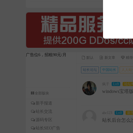
广告位6，招租90元/月
默认
新文章
精华
站长论坛
中国站长
人人站
疯子
Lv9
论坛
windows宝
全部版块
新手报道
站长交流
abc123
Lv0
新
源码专区
站长后台怎么
站长SEO广告