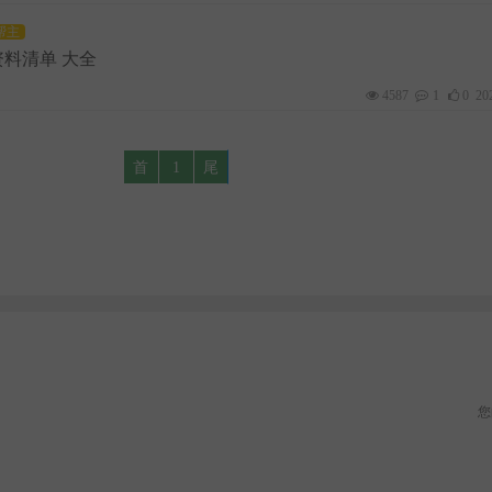
帮主
资料清单 大全
4587
1
0
20
首
1
尾
您的