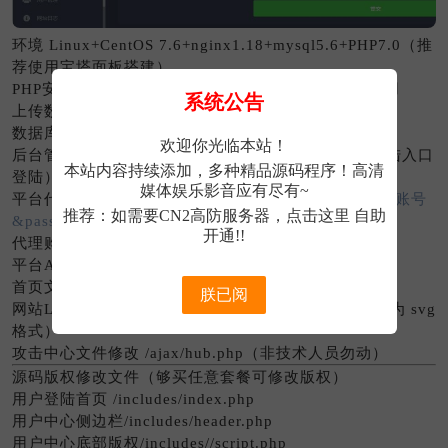
环境 Linux+CentOS 7.6+nginx1.18+mysql5.6+PHP7.0（推
荐使用宝塔面板搭建）
PHP安装扩展（SG11）必须安装否则程序无法正常使用
系统公告
上传数据库 jker.sql 到你的服务器中
数据库配置修改文件 /includes/config.php
欢迎你光临本站！
后台管理员账号 admin 密码 123456 （直接从用户登陆入口
本站内容持续添加，多种精品源码程序！高清
登陆）
媒体娱乐影音应有尽有~
平台代理API参数值：
http://域名/api2.php?username=账号
推荐：如需要CN2高防服务器，
点击这里
自助
&password=密码&host=[IP]&port=[端口
]
开通!!
代理购买联系方式修改 /home/agent.php
平台API参数修改 /api/api.php（非技术人员勿动）
首页文件修改 /index.php
朕已阅
网站LOGO修改 /assets/img/logo.svg （图片格式必须为 svg
格式）
攻击中心文件修改 /ajax/hub.php（非技术人员勿动）
源码版权修改文件（够买任意套餐可修改版权）
用户登陆首页 /includes/index.php
用户中心侧边栏/includes/header.php
用户中心底部版权/includes//script.php